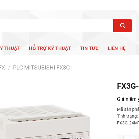
KỸ THUẬT
HỖ TRỢ KỸ THUẬT
TIN TỨC
LIÊN HỆ
FX
/
PLC MITSUBISHI FX3G
FX3G
Giá niêm 
Mã sản ph
Tình trạng
FX3G-24M
FX3G-40MT