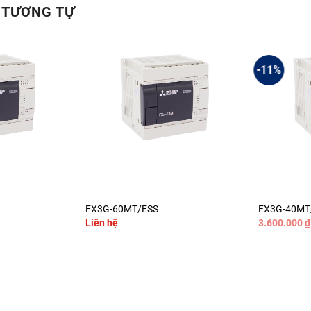
 TƯƠNG TỰ
-11%
+
+
FX3G-60MT/ESS
FX3G-40MT
Liên hệ
3.600.000
₫