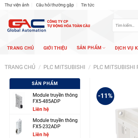
Skip
Thư viện ảnh
Câu hỏi thường gặp
Tin tức
to
content
Tìm
kiếm:
SẢN PHẨM
TRANG CHỦ
GIỚI THIỆU
DỊCH VỤ 
TRANG CHỦ
/
PLC MITSUBISHI
/
PLC MITSUBISHI 
SẢN PHẨM
Module truyền thông
-11%
FX5-485ADP
Liên hệ
Module truyền thông
FX5-232ADP
Liên hệ