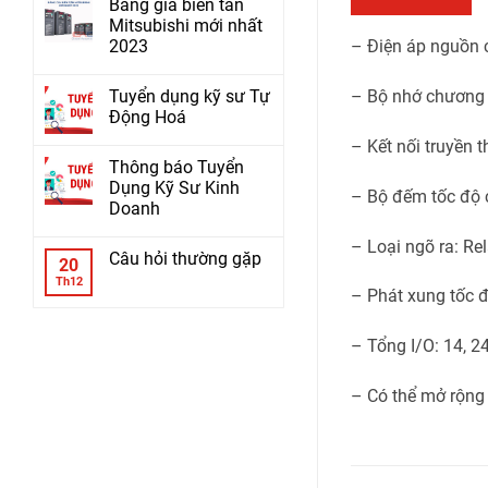
Bảng giá biến tần
Mitsubishi mới nhất
2023
– Điện áp nguồn
Tuyển dụng kỹ sư Tự
– Bộ nhớ chương 
Động Hoá
– Kết nối truyền 
Thông báo Tuyển
Dụng Kỹ Sư Kinh
– Bộ đếm tốc độ 
Doanh
– Loại ngõ ra: Rel
Câu hỏi thường gặp
20
Th12
– Phát xung tốc đ
– Tổng I/O: 14, 24
– Có thể mở rộng