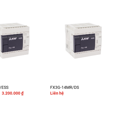
+
/ESS
FX3G-14MR/DS
FX3
Giá
Giá
3.200.000
₫
Liên hệ
2.4
gốc
hiện
là:
tại
3.600.000 ₫.
là:
3.200.000 ₫.