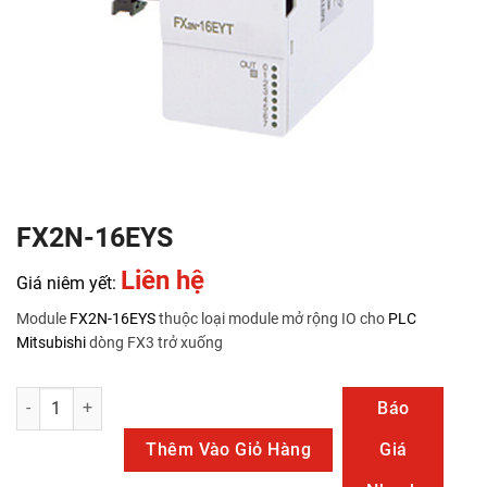
FX2N-16EYS
Liên hệ
Giá niêm yết:
Module
FX2N-16EYS
thuộc loại module mở rộng IO cho
PLC
Mitsubishi
dòng FX3 trở xuống
FX2N-16EYS số lượng
Báo
Thêm Vào Giỏ Hàng
Giá