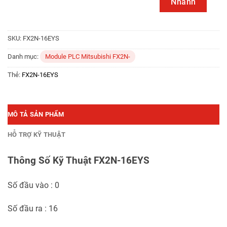
Nhanh
SKU:
FX2N-16EYS
Danh mục:
Module PLC Mitsubishi FX2N-
Thẻ:
FX2N-16EYS
MÔ TẢ SẢN PHẨM
HỖ TRỢ KỸ THUẬT
Thông Số Kỹ Thuật FX2N-16EYS
Số đầu vào : 0
Số đầu ra : 16