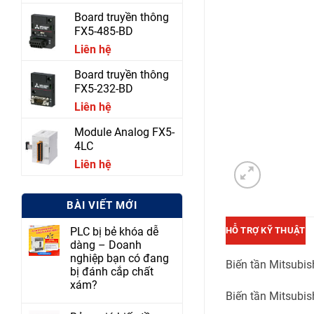
Board truyền thông
FX5-485-BD
Liên hệ
Board truyền thông
FX5-232-BD
Liên hệ
Module Analog FX5-
4LC
Liên hệ
BÀI VIẾT MỚI
HỖ TRỢ KỸ THUẬT
PLC bị bẻ khóa dễ
dàng – Doanh
nghiệp bạn có đang
Biến tần Mitsubi
bị đánh cắp chất
xám?
Biến tần Mitsubi