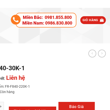
Miền Bắc:
0981.855.800
GIỎ HÀNG
Miền Nam:
0986.830.800
40-30K-1
Liên hệ
yết:
ẩm: FR-F840-220K-1
: Còn hàng
K-1 số lượng
Báo Giá