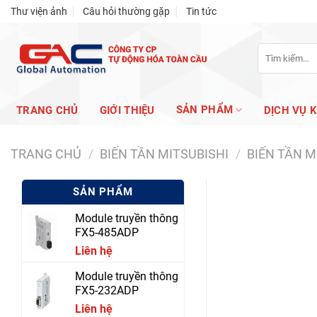
Skip
Thư viện ảnh
Câu hỏi thường gặp
Tin tức
to
content
Tìm
kiếm:
SẢN PHẨM
TRANG CHỦ
GIỚI THIỆU
DỊCH VỤ 
TRANG CHỦ
/
BIẾN TẦN MITSUBISHI
/
BIẾN TẦN M
SẢN PHẨM
Module truyền thông
FX5-485ADP
Liên hệ
Module truyền thông
FX5-232ADP
Liên hệ