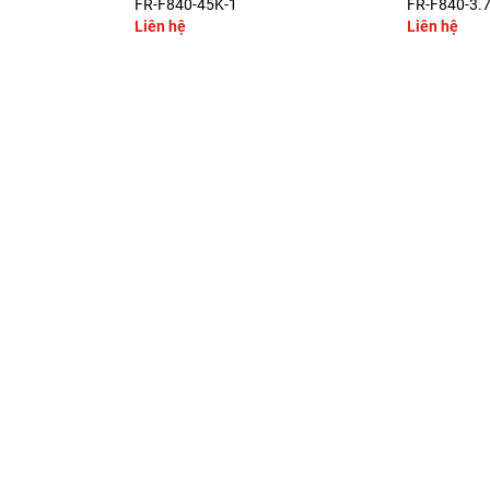
FR-F840-45K-1
FR-F840-3.
Liên hệ
Liên hệ