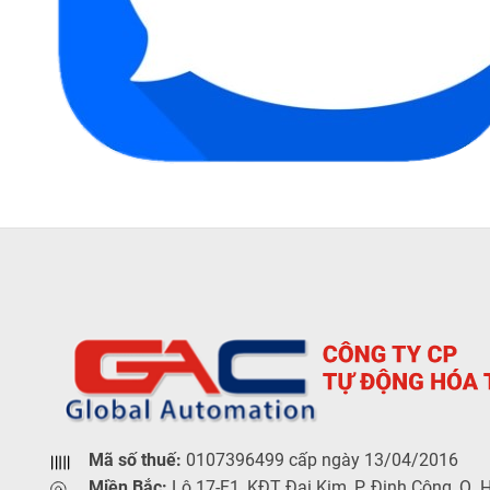
Mã số thuế:
0107396499 cấp ngày 13/04/2016
Miền Bắc:
Lô 17-F1, KĐT Đại Kim, P. Định Công, Q. 