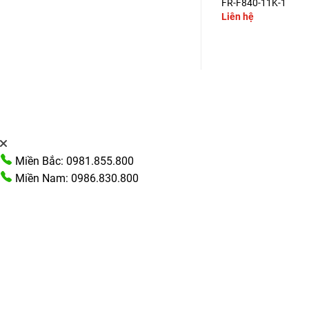
FR-F840-90K-1
FR-F840-11K-1
Liên hệ
Liên hệ
Miền Bắc: 0981.855.800
Miền Nam: 0986.830.800