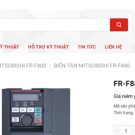
KỸ THUẬT
HỖ TRỢ KỸ THUẬT
TIN TỨC
LIÊN HỆ
ITSUBISHI FR-F800
/
BIẾN TẦN MITSUBISHI FR-F840
FR-F8
Giá niêm 
Mã sản ph
Tình trạng
FR-F840-30