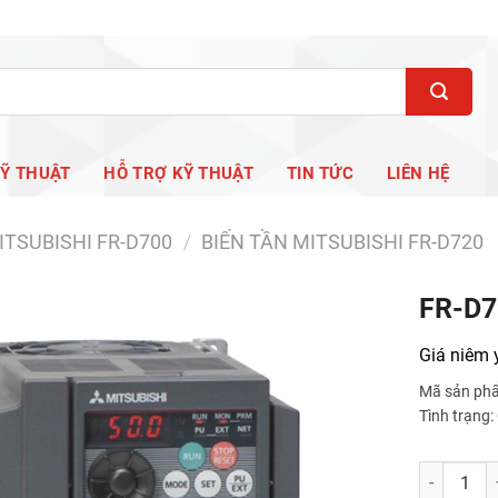
KỸ THUẬT
HỖ TRỢ KỸ THUẬT
TIN TỨC
LIÊN HỆ
ITSUBISHI FR-D700
/
BIẾN TẦN MITSUBISHI FR-D720
FR-D7
Giá niêm 
Mã sản ph
Tình trạng
FR-D720-11