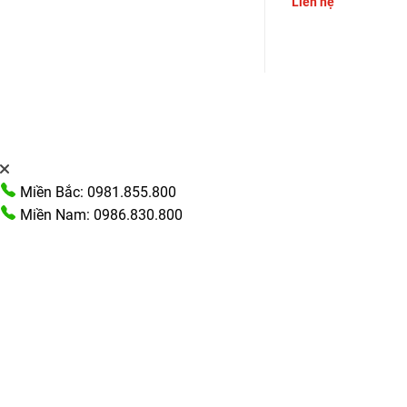
á
Liên hệ
Liên hệ
n
00.000 ₫.
Miền Bắc: 0981.855.800
Miền Nam: 0986.830.800