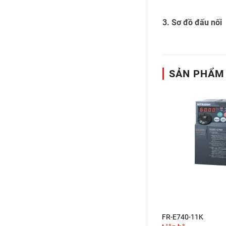
3. Sơ đồ đấu nối
SẢN PHẨM
+
+
FR-D720-2.2K
FR-E740-11K