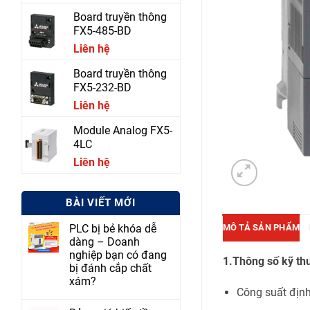
Board truyền thông
FX5-485-BD
Liên hệ
Board truyền thông
FX5-232-BD
Liên hệ
Module Analog FX5-
4LC
Liên hệ
BÀI VIẾT MỚI
MÔ TẢ SẢN PHẨM
PLC bị bẻ khóa dễ
dàng – Doanh
nghiệp bạn có đang
1.Thông số kỹ th
bị đánh cắp chất
xám?
Công suất địn