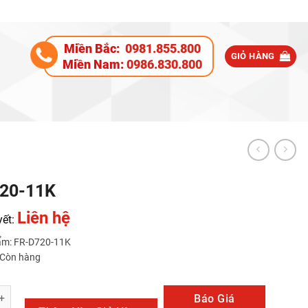
Miền Bắc:
0981.855.800
GIỎ HÀNG
Miền Nam:
0986.830.800
20-11K
Liên hệ
yết:
ẩm: FR-D720-11K
: Còn hàng
K số lượng
Báo Giá