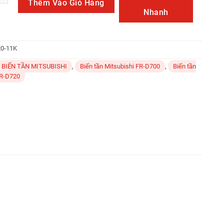
Thêm Vào Giỏ Hàng
Nhanh
20-11K
BIẾN TẦN MITSUBISHI
,
Biến tần Mitsubishi FR-D700
,
Biến tần
FR-D720