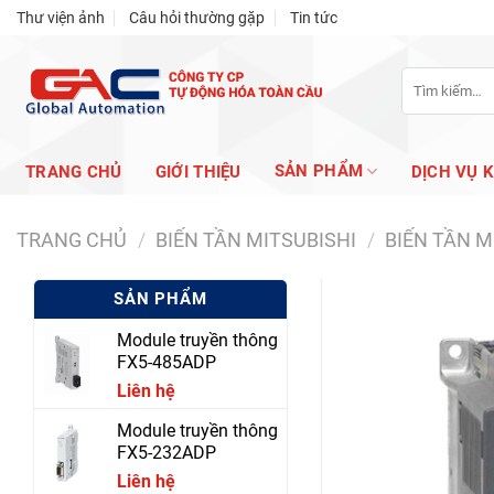
Skip
Thư viện ảnh
Câu hỏi thường gặp
Tin tức
to
content
Tìm
kiếm:
SẢN PHẨM
TRANG CHỦ
GIỚI THIỆU
DỊCH VỤ 
TRANG CHỦ
/
BIẾN TẦN MITSUBISHI
/
BIẾN TẦN M
SẢN PHẨM
Module truyền thông
FX5-485ADP
Liên hệ
Module truyền thông
FX5-232ADP
Liên hệ