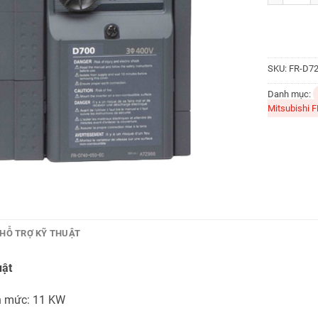
SKU:
FR-D7
Danh mục:
Mitsubishi 
HỖ TRỢ KỸ THUẬT
uật
h mức: 11 KW