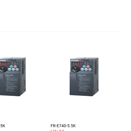
+
75K
FR-E740-5.5K
FR-