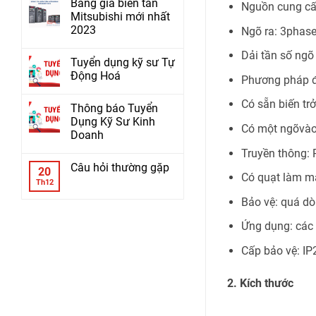
Bảng giá biến tần
Nguồn cung c
Mitsubishi mới nhất
2023
Ngõ ra: 3phas
Dải tần số ngõ
Tuyển dụng kỹ sư Tự
Động Hoá
Phương pháp đ
Có sẵn biến trở
Thông báo Tuyển
Dụng Kỹ Sư Kinh
Có một ngõvào
Doanh
Truyền thông:
Câu hỏi thường gặp
20
Có quạt làm m
Th12
Bảo vệ: quá dò
Ứng dụng: các 
Cấp bảo vệ: IP
2. Kích thước