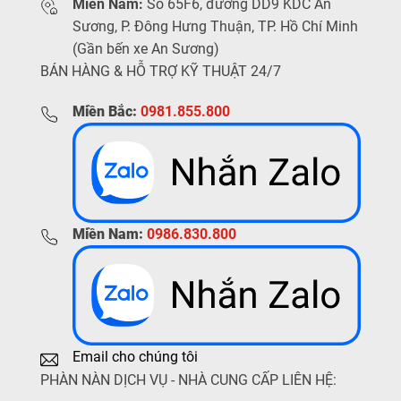
Miền Nam:
Số 65F6, đường DD9 KDC An
Sương, P. Đông Hưng Thuận, TP. Hồ Chí Minh
(Gần bến xe An Sương)
BÁN HÀNG & HỖ TRỢ KỸ THUẬT 24/7
Miền Bắc:
0981.855.800
Miền Nam:
0986.830.800
Email cho chúng tôi
PHÀN NÀN DỊCH VỤ - NHÀ CUNG CẤP LIÊN HỆ: