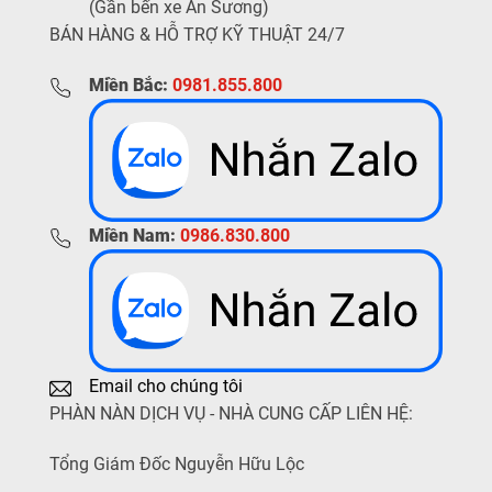
(Gần bến xe An Sương)
BÁN HÀNG & HỖ TRỢ KỸ THUẬT 24/7
Miền Bắc:
0981.855.800
Miền Nam:
0986.830.800
Email cho chúng tôi
PHÀN NÀN DỊCH VỤ - NHÀ CUNG CẤP LIÊN HỆ:
Tổng Giám Đốc Nguyễn Hữu Lộc