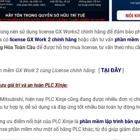
 dùng nên sử dụng license GX Works2 chính hãng để đảm bảo p
a có
license GX Work 2 chính hãng
hoặc cần tư vấn
phần mềm l
g Hóa Toàn Cầu
để được hỗ trợ mua license, tư vấn theo nhu cầ
TẠI ĐÂY
 mềm GX Work 2 cùng License chính hãng:
[
]
 ưu giá trị và an toàn PLC XInje:
Mitsubishi, hiện nay PLC Xinje cũng đang được nhiều đơn vị chế
u tư hợp lý, dễ sử dụng và đáp ứng tốt nhiều bài toán tự động h
ng ưu điểm nổi bật của PLC Xinje là
phần mềm lập trình bản q
nse phần mềm như một số hãng PLC khác, từ đó giúp giảm đáng k