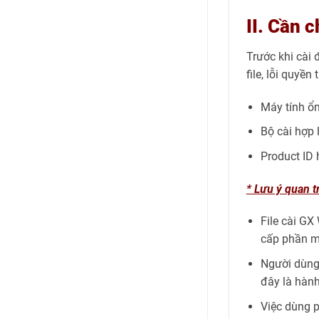
II. Cần 
Trước khi cài 
file, lỗi quyề
Máy tính ổ
Bộ cài hợp 
Product ID
* Lưu ý quan t
File cài GX
cấp phần 
Người dùng 
đây là hành
Việc dùng p