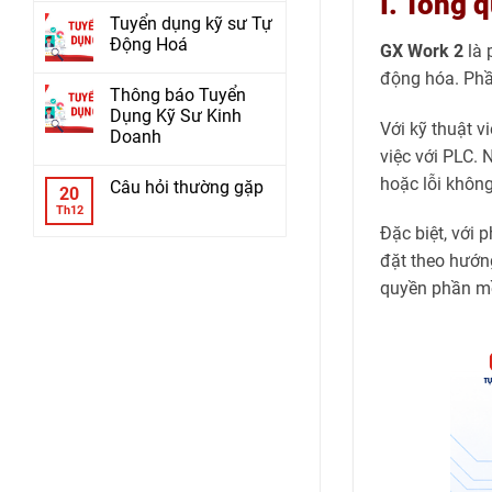
I. Tổng 
Tuyển dụng kỹ sư Tự
Động Hoá
GX Work 2
là 
động hóa. Phần
Thông báo Tuyển
Dụng Kỹ Sư Kinh
Với kỹ thuật v
Doanh
việc với PLC. 
hoặc lỗi không 
Câu hỏi thường gặp
20
Th12
Đặc biệt, với
đặt theo hướng
quyền phần mề