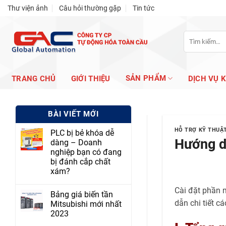
Skip
Thư viện ảnh
Câu hỏi thường gặp
Tin tức
to
content
Tìm
kiếm:
SẢN PHẨM
TRANG CHỦ
GIỚI THIỆU
DỊCH VỤ 
BÀI VIẾT MỚI
HỖ TRỢ KỸ THUẬ
PLC bị bẻ khóa dễ
Hướng d
dàng – Doanh
nghiệp bạn có đang
bị đánh cắp chất
xám?
Cài đặt phần m
Bảng giá biến tần
dẫn chi tiết c
Mitsubishi mới nhất
2023