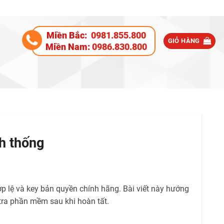
Miền Bắc:
0981.855.800
GIỎ HÀNG
Miền Nam:
0986.830.800
h thống
ợp lệ và key bản quyền chính hãng. Bài viết này hướng
 tra phần mềm sau khi hoàn tất.