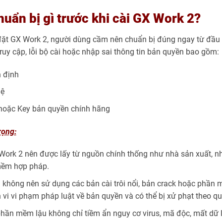
chuẩn bị gì trước khi cài GX Work 2?
đặt GX Work 2, người dùng cầm nên chuẩn bị đúng ngay từ đầu giú
n truy cập, lỗi bộ cài hoặc nhập sai thông tin bản quyền bao gồm:
n định
lệ
 hoặc Key bản quyền chính hãng
rọng:
 Work 2 nên được lấy từ nguồn chính thống như nhà sản xuất, nhà
mềm hợp pháp.
không nên sử dụng các bản cài trôi nổi, bản crack hoặc phần 
 vi vi phạm pháp luật về bản quyền và có thể bị xử phạt theo qu
hần mềm lậu không chỉ tiềm ẩn nguy cơ virus, mã độc, mất dữ 