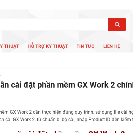
KỸ THUẬT
HỖ TRỢ KỸ THUẬT
TIN TỨC
LIÊN HỆ
T
ẫn cài đặt phần mềm GX Work 2 chín
ềm GX Work 2 cần thực hiện đúng quy trình, sử dụng file cài h
ách cài GX Work 2, từ chuẩn bị bộ cài, nhập Product ID đến kiểm