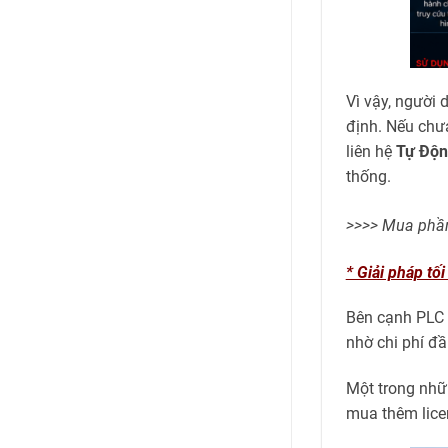
Vì vậy, người
định. Nếu chư
liên hệ
Tự Độn
thống.
>>>> Mua phần
* Giải pháp tối
Bên cạnh PLC 
nhờ chi phí đầ
Một trong nhữ
mua thêm lice