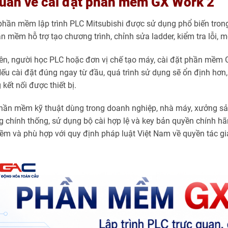
quan về cài đặt phần mềm GX Work 2
phần mềm lập trình PLC Mitsubishi được sử dụng phổ biến trong h
 mềm hỗ trợ tạo chương trình, chỉnh sửa ladder, kiểm tra lỗi, m
iên, người học PLC hoặc đơn vị chế tạo máy, cài đặt phần mềm G
Nếu cài đặt đúng ngay từ đầu, quá trình sử dụng sẽ ổn định hơn,
kết nối được thiết bị.
 phần mềm kỹ thuật dùng trong doanh nghiệp, nhà máy, xưởng sả
 chính thống, sử dụng bộ cài hợp lệ và key bản quyền chính hã
m và phù hợp với quy định pháp luật Việt Nam về quyền tác giả