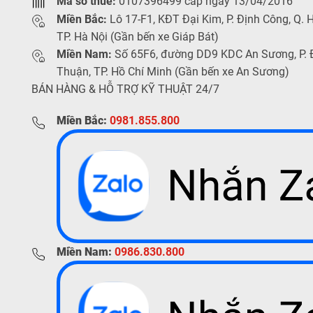
Mã số thuế:
0107396499 cấp ngày 13/04/2016
Miền Bắc:
Lô 17-F1, KĐT Đại Kim, P. Định Công, Q. 
TP. Hà Nội (Gần bến xe Giáp Bát)
Miền Nam:
Số 65F6, đường DD9 KDC An Sương, P.
Thuận, TP. Hồ Chí Minh (Gần bến xe An Sương)
BÁN HÀNG & HỖ TRỢ KỸ THUẬT 24/7
Miền Bắc:
0981.855.800
Miền Nam:
0986.830.800