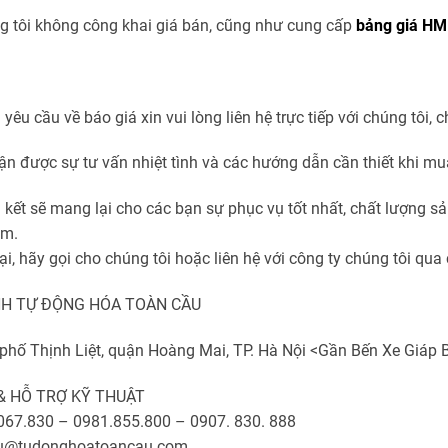
ng tôi không công khai giá bán, cũng như cung cấp
bảng giá HMI
 yêu cầu về báo giá xin vui lòng liên hệ trực tiếp với chúng tôi,
ận được sự tư vấn nhiệt tình và các hướng dẫn cần thiết khi mu
kết sẽ mang lại cho các bạn sự phục vụ tốt nhất, chất lượng sả
am.
, hãy gọi cho chúng tôi hoặc liên hệ với công ty chúng tôi qua 
H TỰ ĐỘNG HÓA TOÀN CẦU
 phố Thịnh Liệt, quận Hoàng Mai, TP. Hà Nội <Gần Bến Xe Giáp 
& HỖ TRỢ KỸ THUẬT
.067.830 – 0981.855.800 – 0907. 830. 888
au@tudonghoatoancau.com