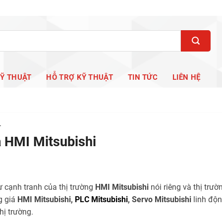
KỸ THUẬT
HỖ TRỢ KỸ THUẬT
TIN TỨC
LIÊN HỆ
T
á HMI Mitsubishi
ự cạnh tranh của thị trường
HMI Mitsubishi
nói riêng và thị tr
g giá
HMI Mitsubishi,
PLC Mitsubishi
, Servo Mitsubishi
linh độn
hị trường.