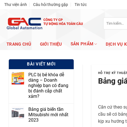
Skip
Thư viện ảnh
Câu hỏi thường gặp
Tin tức
to
content
Tìm
kiếm:
SẢN PHẨM
TRANG CHỦ
GIỚI THIỆU
DỊCH VỤ 
BÀI VIẾT MỚI
HỖ TRỢ KỸ THUẬ
PLC bị bẻ khóa dễ
Bảng gi
dàng – Doanh
nghiệp bạn có đang
bị đánh cắp chất
xám?
Căn cứ theo s
Bảng giá biến tần
cầu sẽ có bản
Mitsubishi mới nhất
2023
kịp xu hướng t