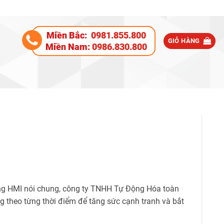
Miền Bắc:
0981.855.800
GIỎ HÀNG
Miền Nam:
0986.830.800
ường HMI nói chung, công ty TNHH Tự Động Hóa toàn
g theo từng thời điểm để tăng sức cạnh tranh và bắt