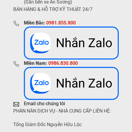
(Gần bến xe An Sương)
BÁN HÀNG & HỖ TRỢ KỸ THUẬT 24/7
Miền Bắc:
0981.855.800
Miền Nam:
0986.830.800
Email cho chúng tôi
PHÀN NÀN DỊCH VỤ - NHÀ CUNG CẤP LIÊN HỆ:
Tổng Giám Đốc Nguyễn Hữu Lộc