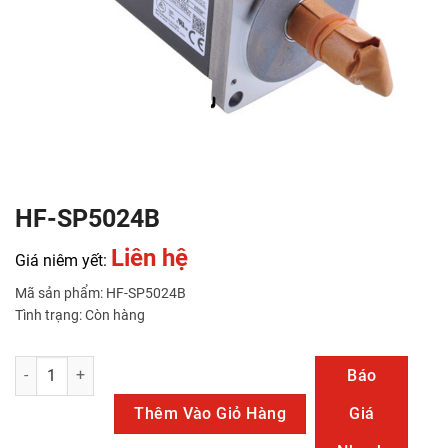
HF-SP5024B
Liên hệ
Giá niêm yết:
Mã sản phẩm: HF-SP5024B
Tình trạng: Còn hàng
HF-SP5024B số lượng
Báo
Thêm Vào Giỏ Hàng
Giá