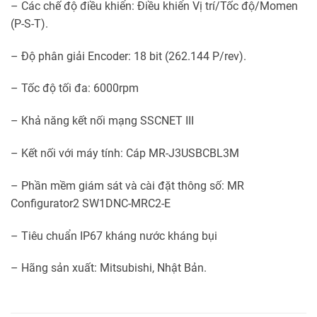
– Các chế độ điều khiển: Điều khiển Vị trí/Tốc độ/Momen
(P-S-T).
– Độ phân giải Encoder: 18 bit (262.144 P/rev).
– Tốc độ tối đa: 6000rpm
– Khả năng kết nối mạng SSCNET III
– Kết nối với máy tính: Cáp MR-J3USBCBL3M
– Phần mềm giám sát và cài đặt thông số: MR
Configurator2 SW1DNC-MRC2-E
– Tiêu chuẩn IP67 kháng nước kháng bụi
– Hãng sản xuất: Mitsubishi, Nhật Bản.