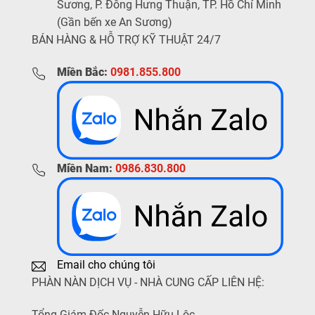
Sương, P. Đông Hưng Thuận, TP. Hồ Chí Minh
(Gần bến xe An Sương)
BÁN HÀNG & HỖ TRỢ KỸ THUẬT 24/7
Miền Bắc:
0981.855.800
Miền Nam:
0986.830.800
Email cho chúng tôi
PHÀN NÀN DỊCH VỤ - NHÀ CUNG CẤP LIÊN HỆ:
Tổng Giám Đốc Nguyễn Hữu Lộc