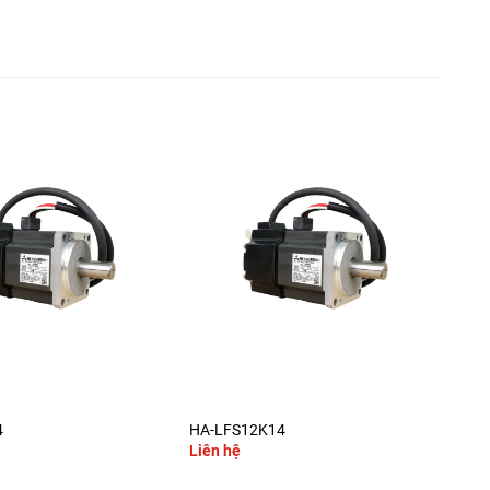
+
4
HA-LFS12K14
HC-
Liên hệ
Liê