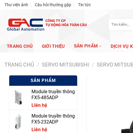
Skip
Thư viện ảnh
Câu hỏi thường gặp
Tin tức
to
content
Tìm
kiếm:
SẢN PHẨM
TRANG CHỦ
GIỚI THIỆU
DỊCH VỤ 
TRANG CHỦ
/
SERVO MITSUBISHI
/
SERVO MITSUB
SẢN PHẨM
Module truyền thông
FX5-485ADP
Liên hệ
Module truyền thông
FX5-232ADP
Liên hệ