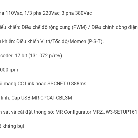
ha 110Vac, 1/3 pha 220Vac, 3 pha 380Vac
ểu khiển: Điều chế độ rộng xung (PWM) / Điều chỉnh dòng điện
 khiển: Điều khiển Vị trí/Tốc độ/Momen (P-S-T).
coder: 17 bit (131.072 p/rev)
6000 rpm
nối mạng CC-Link hoặc SSCNET 0.888ms
y tính: Cáp USB-MR-CPCAT-CBL3M
 sát và cài đặt thông số: MR Configurator MRZJW3-SETUP161
5 kháng bụi