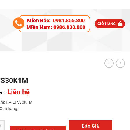
Miền Bắc:
0981.855.800
GIỎ HÀNG
Miền Nam:
0986.830.800
FS30K1M
Liên hệ
yết:
ẩm: HA-LFS30K1M
: Còn hàng
1M số lượng
Báo Giá