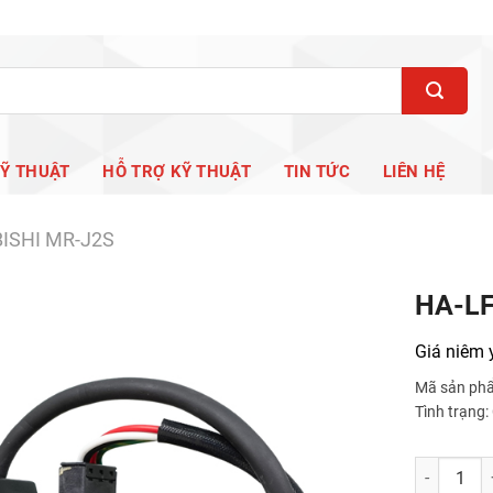
KỸ THUẬT
HỖ TRỢ KỸ THUẬT
TIN TỨC
LIÊN HỆ
ISHI MR-J2S
HA-L
Giá niêm 
Mã sản ph
Tình trạng
HA-LFS30K