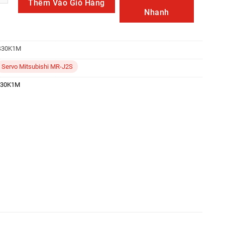
Thêm Vào Giỏ Hàng
Nhanh
S30K1M
Servo Mitsubishi MR-J2S
S30K1M