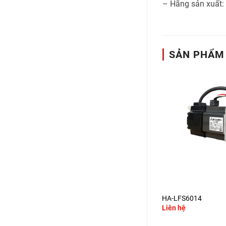
– Hãng sản xuất:
SẢN PHẨM
+
+
HC-SFS524
HA-LFS6014
Liên hệ
Liên hệ