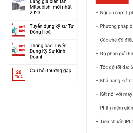
Bảng giá biến tần
Mitsubishi mới nhất
2023
– Nguồn cấp: 1 p
Tuyển dụng kỹ sư Tự
– Phương pháp đi
Động Hoá
– Các chế độ điều
Thông báo Tuyển
Dụng Kỹ Sư Kinh
– Độ phân giải En
Doanh
– Tốc độ tối đa: 
Câu hỏi thường gặp
20
Th12
– Khả năng kết 
– Kết nối với má
– Phần mềm giám
– Tiêu chuẩn IP6