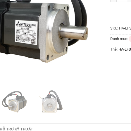
SKU:
HA-LF
Danh mục:
Thẻ:
HA-LF
HỖ TRỢ KỸ THUẬT